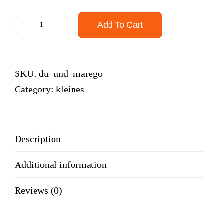
Add To Cart
Du
und
MARE*GO
SKU:
du_und_marego
quantity
Category:
kleines
Description
Additional information
Reviews (0)