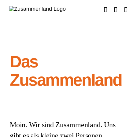
Zum
Inhalt
springen
Das
Zusammenland
Moin. Wir sind Zusammenland. Uns
gibt es als kleine zwei Personen