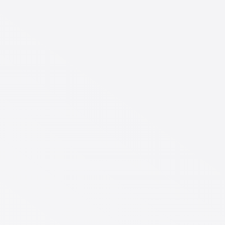
MARE*GOes green – ein
Schiff wird nachhaltig
Mit Recht zum Recht