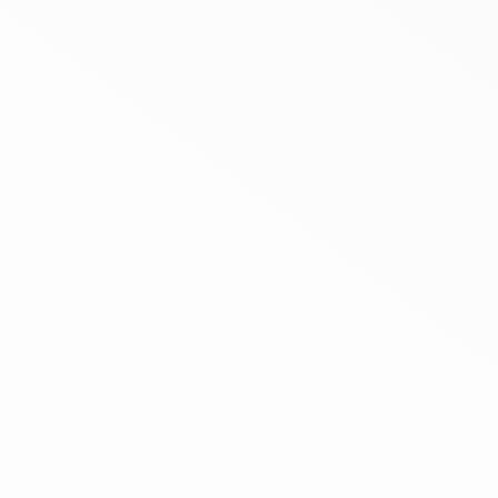
Social TOOLBOX – craft ‘n’
feminism