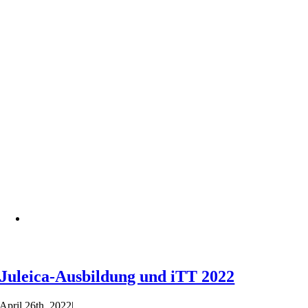
Juleica-Ausbildung und iTT 2022
April 26th, 2022
|