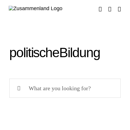
Zum
Inhalt
springen
politischeBildung
Suche
nach: